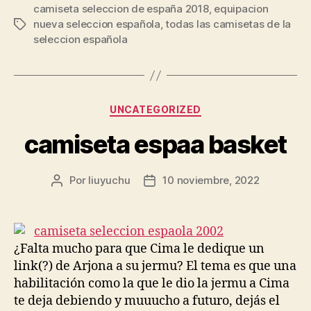
camiseta seleccion de españa 2018
,
equipacion
nueva seleccion española
,
todas las camisetas de la
Etiquetas
seleccion española
Categorías
UNCATEGORIZED
camiseta espaa basket
Por
liuyuchu
10 noviembre, 2022
Autor
Fecha
de
de
la
la
entrada
entrada
¿Falta mucho para que Cima le dedique un
link(?) de Arjona a su jermu? El tema es que una
habilitación como la que le dio la jermu a Cima
te deja debiendo y muuucho a futuro, dejás el