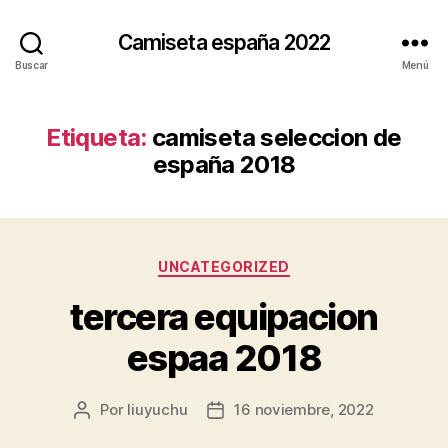
Camiseta españa 2022
Buscar
Menú
Etiqueta:
camiseta seleccion de
españa 2018
Categorías
UNCATEGORIZED
tercera equipacion
espaa 2018
Por
liuyuchu
16 noviembre, 2022
Autor
Fecha
de
de