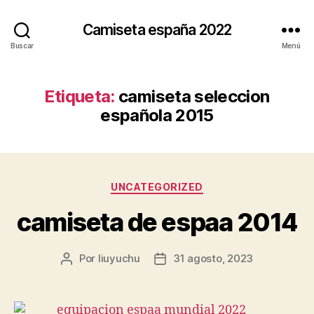
Camiseta españa 2022
Buscar
Menú
Etiqueta:
camiseta seleccion
española 2015
Categorías
UNCATEGORIZED
camiseta de espaa 2014
Por
liuyuchu
31 agosto, 2023
Autor
Fecha
de
de
la
la
entrada
entrada