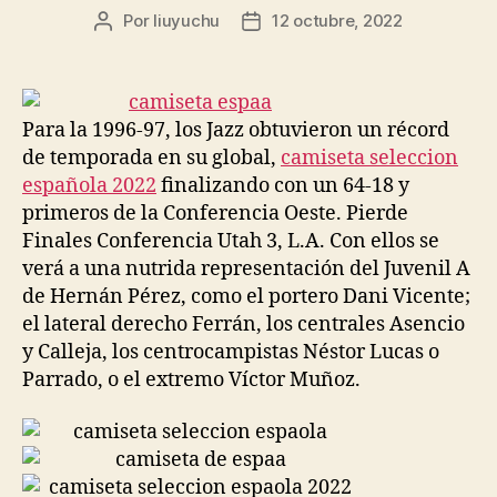
Por
liuyuchu
12 octubre, 2022
Autor
Fecha
de
de
la
la
entrada
entrada
Para la 1996-97, los Jazz obtuvieron un récord
de temporada en su global,
camiseta seleccion
española 2022
finalizando con un 64-18 y
primeros de la Conferencia Oeste. Pierde
Finales Conferencia Utah 3, L.A. Con ellos se
verá a una nutrida representación del Juvenil A
de Hernán Pérez, como el portero Dani Vicente;
el lateral derecho Ferrán, los centrales Asencio
y Calleja, los centrocampistas Néstor Lucas o
Parrado, o el extremo Víctor Muñoz.