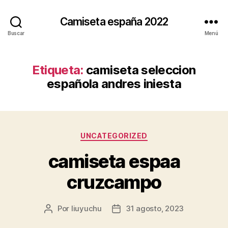
Camiseta españa 2022
Buscar
Menú
Etiqueta:
camiseta seleccion
española andres iniesta
Categorías
UNCATEGORIZED
camiseta espaa
cruzcampo
Por
liuyuchu
31 agosto, 2023
Autor
Fecha
de
de