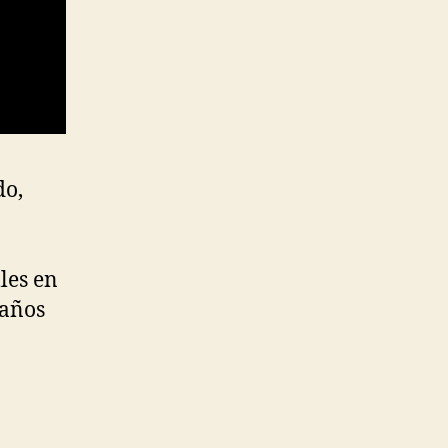
do,
les en
 años