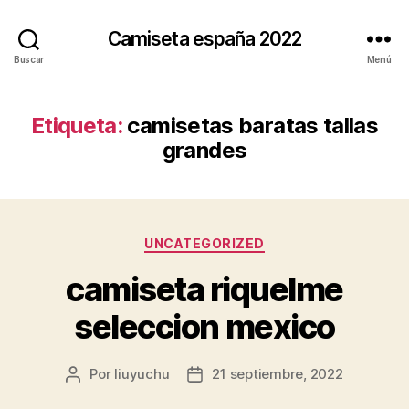
Camiseta españa 2022
Buscar
Menú
Etiqueta:
camisetas baratas tallas
grandes
Categorías
UNCATEGORIZED
camiseta riquelme
seleccion mexico
Por
liuyuchu
21 septiembre, 2022
Autor
Fecha
de
de