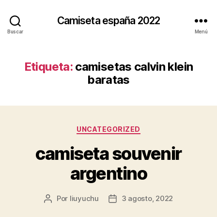
Camiseta españa 2022
Buscar
Menú
Etiqueta:
camisetas calvin klein
baratas
Categorías
UNCATEGORIZED
camiseta souvenir
argentino
Por
liuyuchu
3 agosto, 2022
Autor
Fecha
de
de