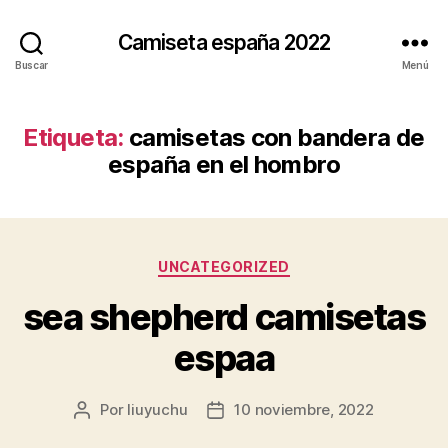
Camiseta españa 2022
Buscar
Menú
Etiqueta:
camisetas con bandera de
españa en el hombro
Categorías
UNCATEGORIZED
sea shepherd camisetas
espaa
Por
liuyuchu
10 noviembre, 2022
Autor
Fecha
de
de