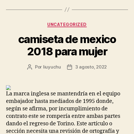
Categorías
UNCATEGORIZED
camiseta de mexico
2018 para mujer
Por
liuyuchu
3 agosto, 2022
Autor
Fecha
de
de
la
la
entrada
entrada
La marca inglesa se mantendría en el equipo
embajador hasta mediados de 1995 donde,
según se afirma, por incumplimiento de
contrato este se rompería entre ambas partes
dando el regreso de Torino. Este artículo o
sección necesita una revisión de ortografía y