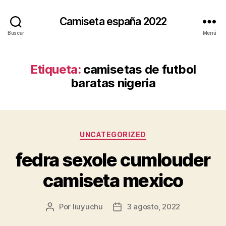
Camiseta españa 2022
Buscar
Menú
Etiqueta:
camisetas de futbol
baratas nigeria
Categorías
UNCATEGORIZED
fedra sexole cumlouder
camiseta mexico
Por
liuyuchu
3 agosto, 2022
Autor
Fecha
de
de