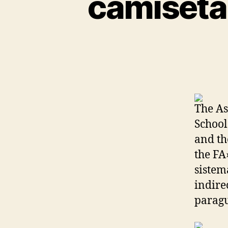
camiseta
The As
School
and th
the FA
sistem
indire
paragu