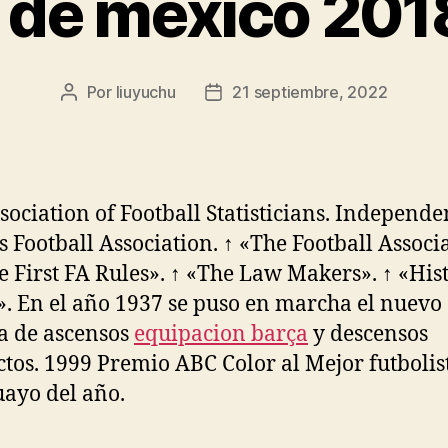
 de mexico 201
Por
liuyuchu
21 septiembre, 2022
Autor
Fecha
de
de
la
la
entrada
entrada
sociation of Football Statisticians. Independe
s Football Association. ↑ «The Football Associ
e First FA Rules». ↑ «The Law Makers». ↑ «His
». En el año 1937 se puso en marcha el nuevo
a de ascensos
equipacion barça
y descensos
ctos. 1999 Premio ABC Color al Mejor futbolis
ayo del año.