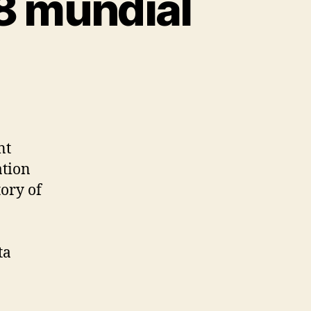
8 mundial
nt
ation
tory of
ta