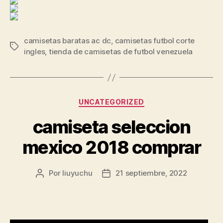
camisetas baratas ac dc
,
camisetas futbol corte
Etiquetas
ingles
,
tienda de camisetas de futbol venezuela
Categorías
UNCATEGORIZED
camiseta seleccion
mexico 2018 comprar
Por
liuyuchu
21 septiembre, 2022
Autor
Fecha
de
de
la
la
entrada
entrada