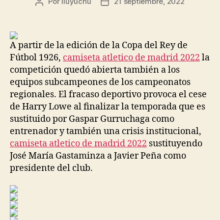
Por
liuyuchu
21 septiembre, 2022
Autor
Fecha
de
de
la
la
entrada
entrada
A partir de la edición de la Copa del Rey de
Fútbol 1926,
camiseta atletico de madrid 2022
la
competición quedó abierta también a los
equipos subcampeones de los campeonatos
regionales. El fracaso deportivo provoca el cese
de Harry Lowe al finalizar la temporada que es
sustituido por Gaspar Gurruchaga como
entrenador y también una crisis institucional,
camiseta atletico de madrid 2022
sustituyendo
José María Gastaminza a Javier Peña como
presidente del club.