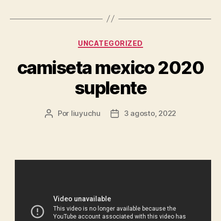
Categorías
UNCATEGORIZED
camiseta mexico 2020
suplente
Por
liuyuchu
3 agosto, 2022
Autor
Fecha
de
de
la
la
entrada
entrada