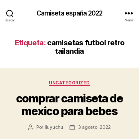
Camiseta españa 2022
Buscar
Menú
Etiqueta:
camisetas futbol retro
tailandia
Categorías
UNCATEGORIZED
comprar camiseta de
mexico para bebes
Por
liuyuchu
3 agosto, 2022
Autor
Fecha
de
de