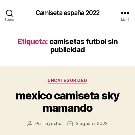
Camiseta españa 2022
Buscar
Menú
Etiqueta:
camisetas futbol sin
publicidad
Categorías
UNCATEGORIZED
mexico camiseta sky
mamando
Por
liuyuchu
3 agosto, 2022
Autor
Fecha
de
de