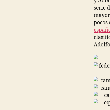
y Adol
serie 
mayorí
pocos 
españ
clasif
Adolfo