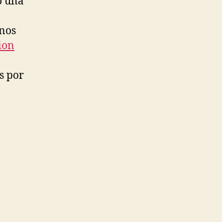
ó una
unos
ion
s por