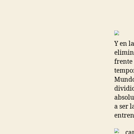
Y en l
elimin
frente
tempor
Mundo 
dividi
absolu
a ser 
entren