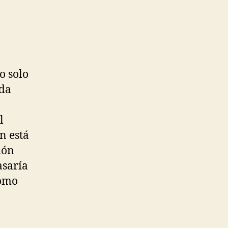
o solo
nda
l
n está
ión
asaría
como