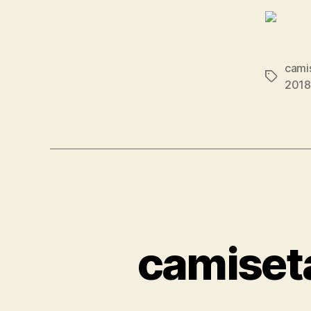
cami
Etiqueta
2018
camiset