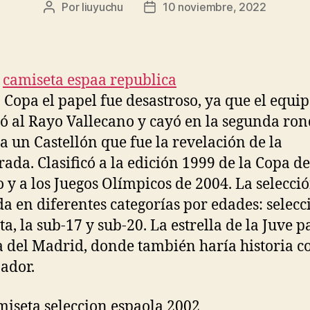
Por
liuyuchu
10 noviembre, 2022
Autor
Fecha
de
de
la
la
entrada
entrada
a Copa el papel fue desastroso, ya que el equip
ó al Rayo Vallecano y cayó en la segunda ro
 a un Castellón que fue la revelación de la
ada. Clasificó a la edición 1999 de la Copa de
y a los Juegos Olímpicos de 2004. La selecció
da en diferentes categorías por edades: selecc
ta, la sub-17 y sub-20. La estrella de la Juve p
la del Madrid, donde también haría historia 
ador.