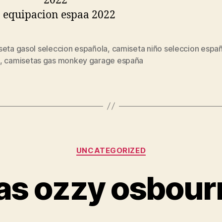
seta gasol seleccion española
,
camiseta niño seleccion espa
s
,
camisetas gas monkey garage españa
Categorías
UNCATEGORIZED
as ozzy osbour