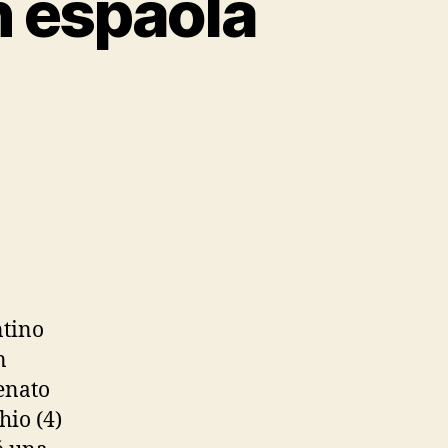
n espaola
ntino
n
enato
hio (4)