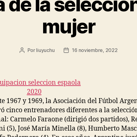
 de la seleccio
mujer
Por
liuyuchu
16 noviembre, 2022
Autor
Fecha
de
de
la
la
entrada
entrada
e 1967 y 1969, la Asociación del Fútbol Arge
 cinco entrenadores diferentes a la selecció
al: Carmelo Faraone (dirigió dos partidos), R
ni (5), José María Minella (8), Humberto Masc