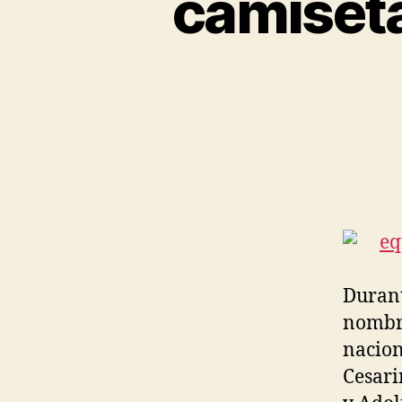
camiseta
Durant
nombró
nacion
Cesari