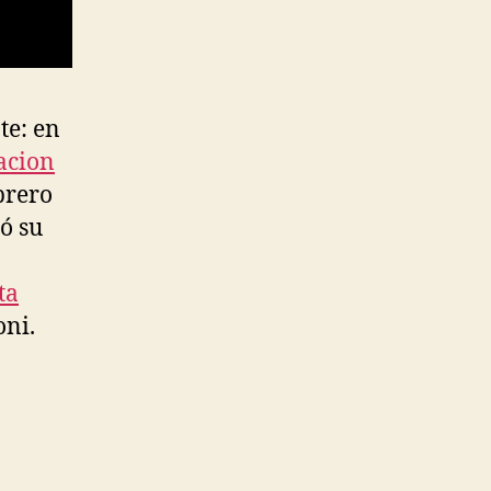
te: en
acion
brero
tó su
ta
ni.