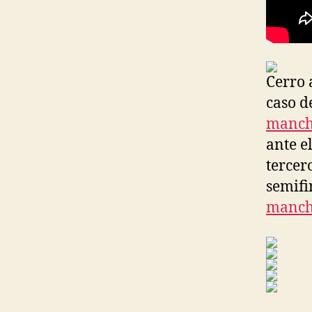
Cerro 
caso d
manche
ante e
tercero
semifi
manche