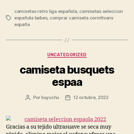
camisetas retro liga española
,
camisetas seleccion
española bebes
,
comprar camiseta corinthians
Etiquetas
españa
Categorías
UNCATEGORIZED
camiseta busquets
espaa
Por
liuyuchu
12 octubre, 2022
Autor
Fecha
de
de
la
la
entrada
entrada
Gracias a su tejido ultrasuave se seca muy