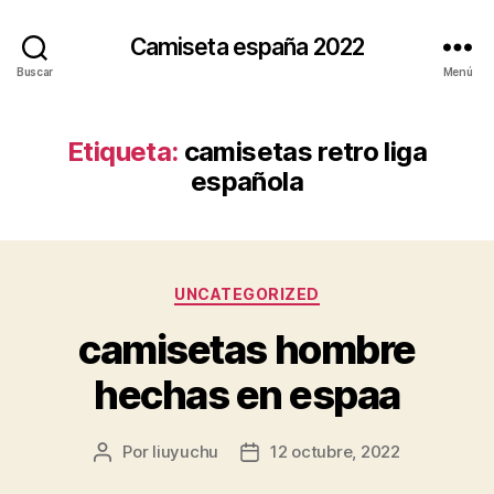
Camiseta españa 2022
Buscar
Menú
Etiqueta:
camisetas retro liga
española
Categorías
UNCATEGORIZED
camisetas hombre
hechas en espaa
Por
liuyuchu
12 octubre, 2022
Autor
Fecha
de
de