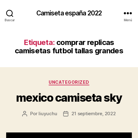
Camiseta españa 2022
Buscar
Menú
Etiqueta:
comprar replicas
camisetas futbol tallas grandes
Categorías
UNCATEGORIZED
mexico camiseta sky
Por
liuyuchu
21 septiembre, 2022
Autor
Fecha
de
de
la
la
entrada
entrada