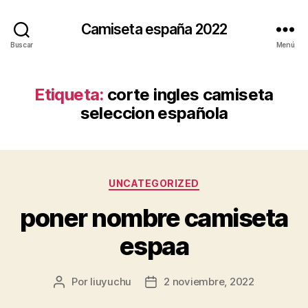
Camiseta españa 2022
Buscar
Menú
Etiqueta:
corte ingles camiseta
seleccion española
Categorías
UNCATEGORIZED
poner nombre camiseta
espaa
Por
liuyuchu
2 noviembre, 2022
Autor
Fecha
de
de