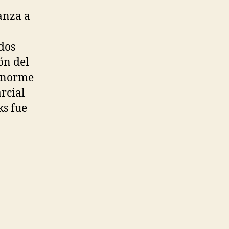
anza a
dos
ón del
 enorme
rcial
ks fue