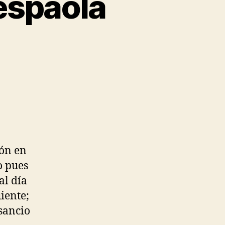
espaola
ión en
o pues
al día
iente;
nsancio