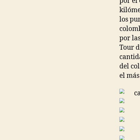
por el
kilóme
los pu
colomb
por la
Tour d
cantid
del co
el más