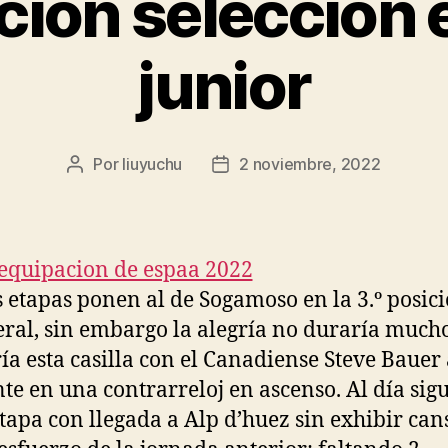
cion seleccion 
junior
Por
liuyuchu
2 noviembre, 2022
Autor
Fecha
de
de
la
la
entrada
entrada
etapas ponen al de Sogamoso en la 3.º posic
eral, sin embargo la alegría no duraría much
ía esta casilla con el Canadiense Steve Bauer 
nte en una contrarreloj en ascenso. Al día sigu
etapa con llegada a Alp d’huez sin exhibir ca