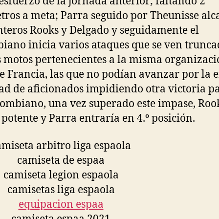
 esfuerzo de la jornada anterior; faltando 2
tros a meta; Parra seguido por Theunisse alc
nteros Rooks y Delgado y seguidamente el
iano inicia varios ataques que se ven trunca
s motos pertenecientes a la misma organizaci
e Francia, las que no podían avanzar por la
ad de aficionados impidiendo otra victoria pa
lombiano, una vez superado este impase, Roo
 potente y Parra entraría en 4.º posición.