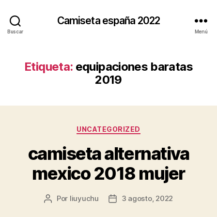
Camiseta españa 2022
Buscar
Menú
Etiqueta:
equipaciones baratas
2019
Categorías
UNCATEGORIZED
camiseta alternativa
mexico 2018 mujer
Por
liuyuchu
3 agosto, 2022
Autor
Fecha
de
de