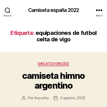
Camiseta españa 2022
Buscar
Menú
Etiqueta:
equipaciones de futbol
celta de vigo
Categorías
UNCATEGORIZED
camiseta himno
argentino
Por
liuyuchu
3 agosto, 2022
Autor
Fecha
de
de