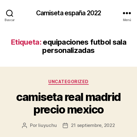
Camiseta españa 2022
Buscar
Menú
Etiqueta:
equipaciones futbol sala
personalizadas
Categorías
UNCATEGORIZED
camiseta real madrid
precio mexico
Por
liuyuchu
21 septiembre, 2022
Autor
Fecha
de
de