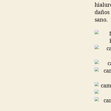
hialur
daños 
sano.