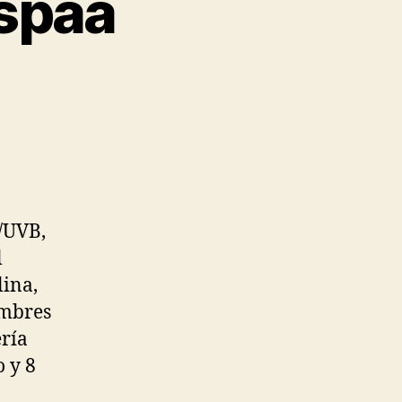
espaa
A/UVB,
l
lina,
ombres
ería
 y 8