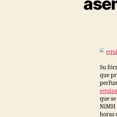
asen
Su fór
que pr
perfum
equipa
que se
NiMH d
horas 