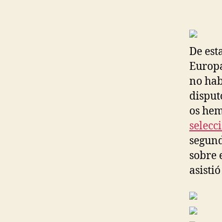
De est
Europa
no hab
disput
os hem
selecc
segund
sobre 
asisti