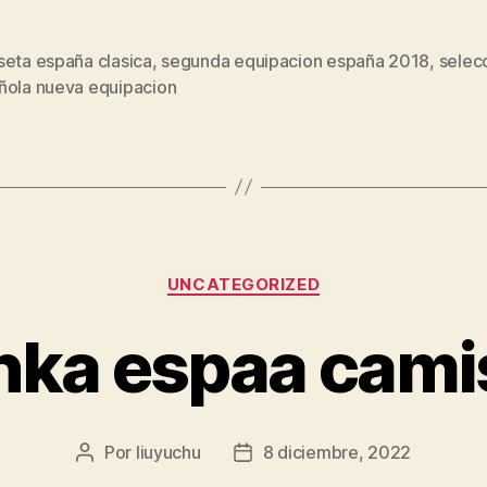
seta españa clasica
,
segunda equipacion españa 2018
,
selec
s
ñola nueva equipacion
Categorías
UNCATEGORIZED
hka espaa cami
Por
liuyuchu
8 diciembre, 2022
Autor
Fecha
de
de