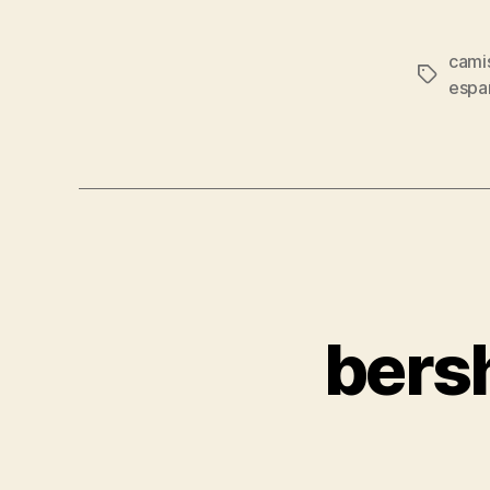
cami
Etiqueta
espa
bers