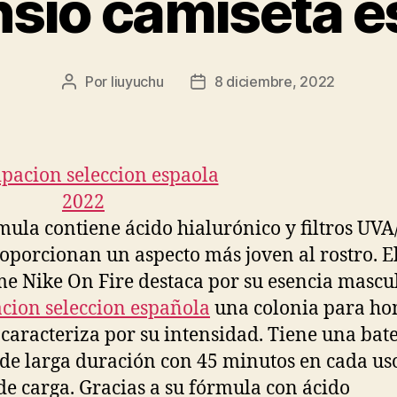
sio camiseta 
Por
liuyuchu
8 diciembre, 2022
Autor
Fecha
de
de
la
la
entrada
entrada
mula contiene ácido hialurónico y filtros UV
oporcionan un aspecto más joven al rostro. E
e Nike On Fire destaca por su esencia mascu
cion seleccion española
una colonia para h
 caracteriza por su intensidad. Tiene una bat
e larga duración con 45 minutos en cada uso
de carga. Gracias a su fórmula con ácido