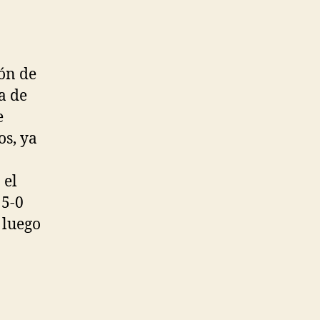
ón de
a de
e
os, ya
 el
 5-0
 luego