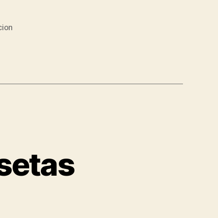
cion
setas