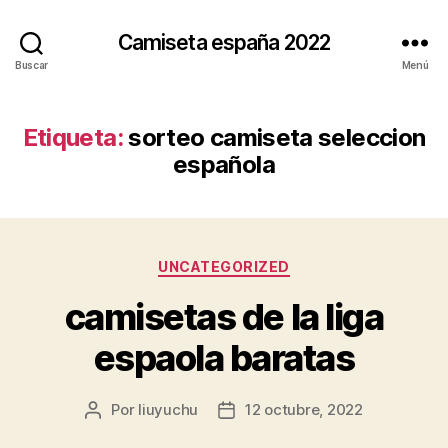
Camiseta españa 2022
Buscar
Menú
Etiqueta:
sorteo camiseta seleccion
española
Categorías
UNCATEGORIZED
camisetas de la liga
espaola baratas
Por
liuyuchu
12 octubre, 2022
Autor
Fecha
de
de