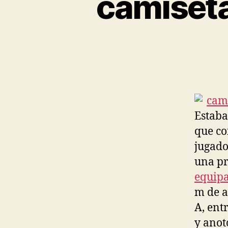
camiseta
Estaba
que co
jugado
una pr
equipa
m de a
A, ent
y anot