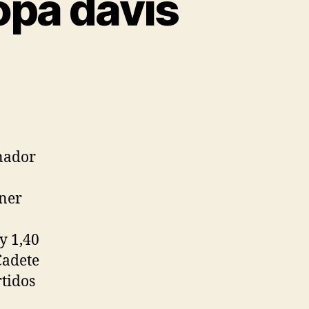
opa davis
nador
ener
y 1,40
Cadete
rtidos