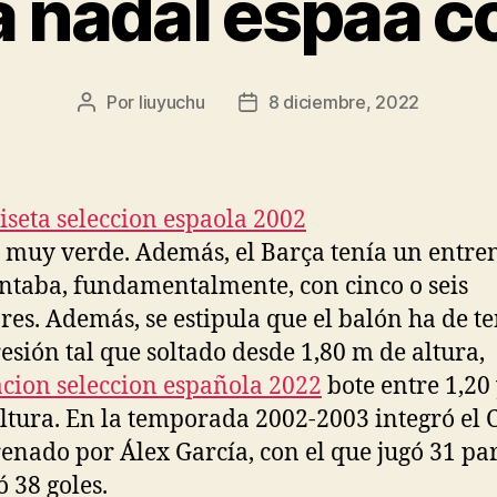
 nadal espaa c
Por
liuyuchu
8 diciembre, 2022
Autor
Fecha
de
de
la
la
entrada
entrada
 muy verde. Además, el Barça tenía un entre
ntaba, fundamentalmente, con cinco o seis
res. Además, se estipula que el balón ha de t
esión tal que soltado desde 1,80 m de altura,
cion seleccion española 2022
bote entre 1,20 
ltura. En la temporada 2002-2003 integró el 
renado por Álex García, con el que jugó 31 pa
ó 38 goles.