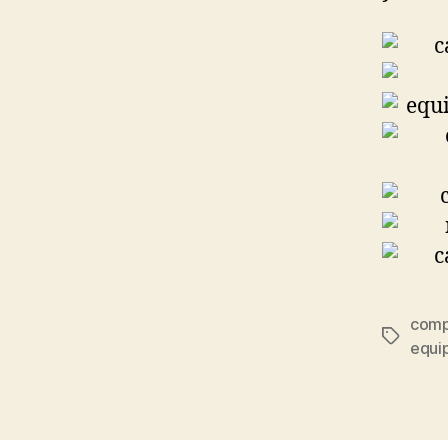
comp
Etiqueta
equi