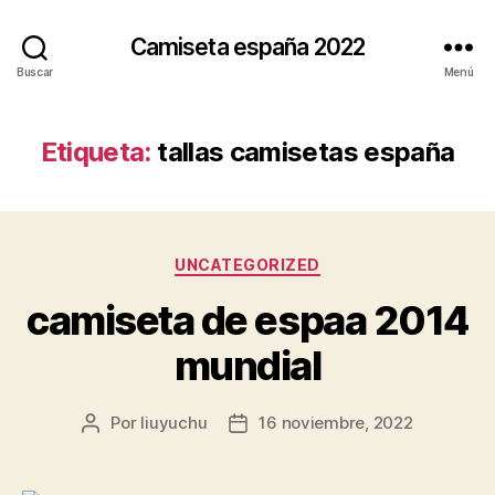
Camiseta españa 2022
Buscar
Menú
Etiqueta:
tallas camisetas españa
Categorías
UNCATEGORIZED
camiseta de espaa 2014
mundial
Por
liuyuchu
16 noviembre, 2022
Autor
Fecha
de
de
la
la