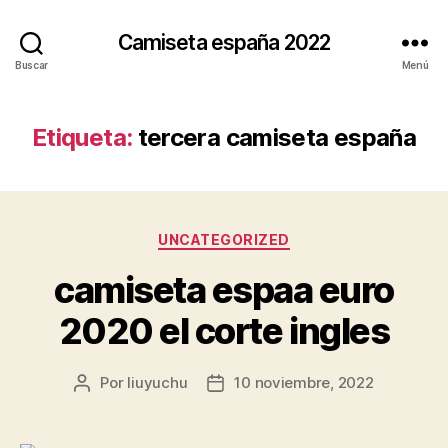
Camiseta españa 2022
Buscar
Menú
Etiqueta:
tercera camiseta españa
Categorías
UNCATEGORIZED
camiseta espaa euro
2020 el corte ingles
Por
liuyuchu
10 noviembre, 2022
Autor
Fecha
de
de
la
la