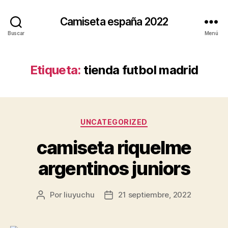
Camiseta españa 2022
Buscar
Menú
Etiqueta:
tienda futbol madrid
Categorías
UNCATEGORIZED
camiseta riquelme
argentinos juniors
Por
liuyuchu
21 septiembre, 2022
Autor
Fecha
de
de
la
la