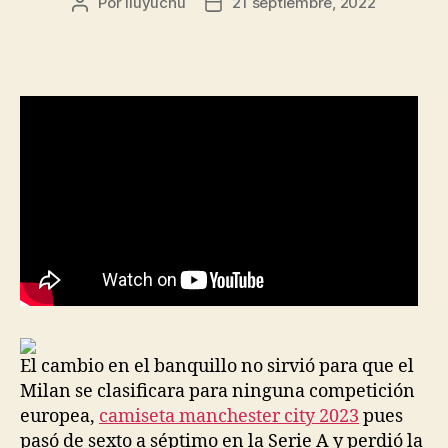
Por
liuyuchu
21 septiembre, 2022
Autor
Fecha
de
de
la
la
entrada
entrada
El cambio en el banquillo no sirvió para que el
Milan se clasificara para ninguna competición
europea,
camiseta manchester city 2023
pues
pasó de sexto a séptimo en la Serie A y perdió la