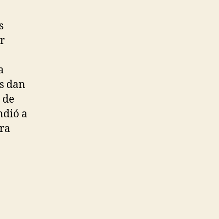
s
r
a
as dan
 de
ndió a
gra