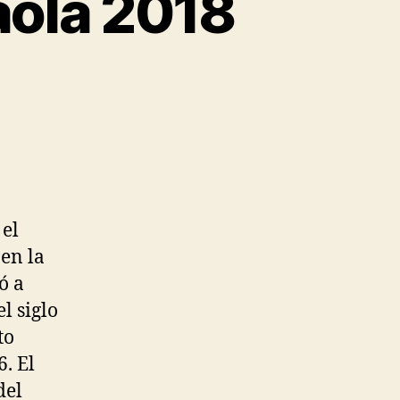
aola 2018
 el
 en la
ó a
l siglo
to
. El
del