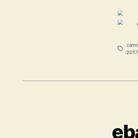
cami
Etiqueta
2017
eb