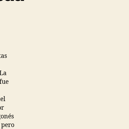
tas
 La
 fue
el
or
gonés
 pero