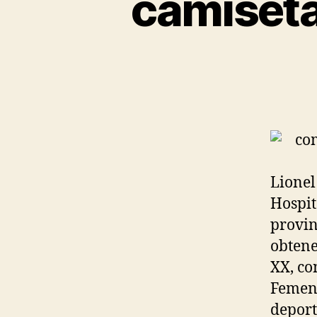
camiseta
Lionel
Hospit
provin
obtene
XX, co
Femeni
deport