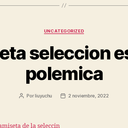
Categorías
UNCATEGORIZED
eta seleccion e
polemica
Por
liuyuchu
2 noviembre, 2022
Autor
Fecha
de
de
la
la
entrada
entrada