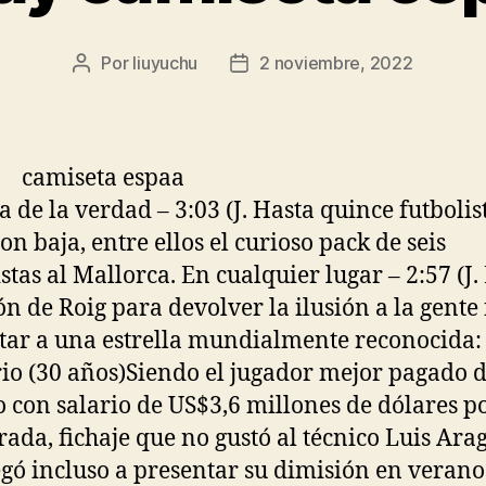
Por
liuyuchu
2 noviembre, 2022
Autor
Fecha
de
de
la
la
entrada
entrada
a de la verdad – 3:03 (J. Hasta quince futbolis
on baja, entre ellos el curioso pack de seis
stas al Mallorca. En cualquier lugar – 2:57 (J.
ón de Roig para devolver la ilusión a la gente
tar a una estrella mundialmente reconocida:
o (30 años)Siendo el jugador mejor pagado d
con salario de US$3,6 millones de dólares p
ada, fichaje que no gustó al técnico Luis Ara
egó incluso a presentar su dimisión en verano