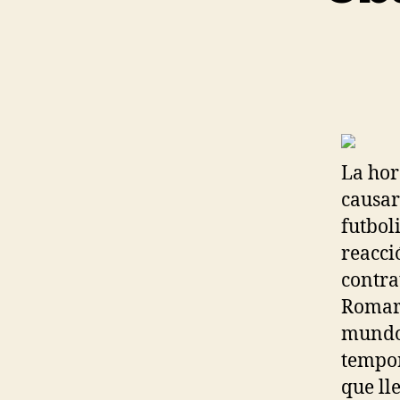
La hor
causar
futboli
reacci
contra
Romari
mundo 
tempor
que ll