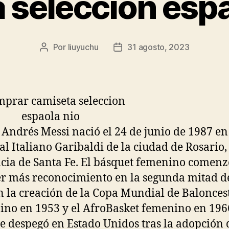
 seleccion esp
Por
liuyuchu
31 agosto, 2023
Autor
Fecha
de
de
la
la
entrada
entrada
 Andrés Messi nació el 24 de junio de 1987 en
al Italiano Garibaldi de la ciudad de Rosario,
cia de Santa Fe. El básquet femenino comenz
r más reconocimiento en la segunda mitad de
n la creación de la Copa Mundial de Balonces
no en 1953 y el AfroBasket femenino en 1966
e despegó en Estado Unidos tras la adopción 