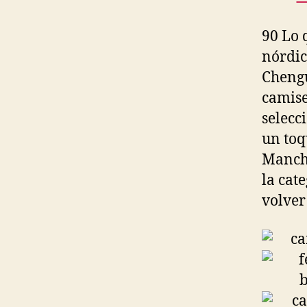
90 Lo 
nórdic
Chengu
camise
selecc
un toq
Manche
la cat
volver