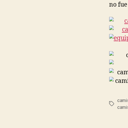
no fue
cami
Etiqueta
cami