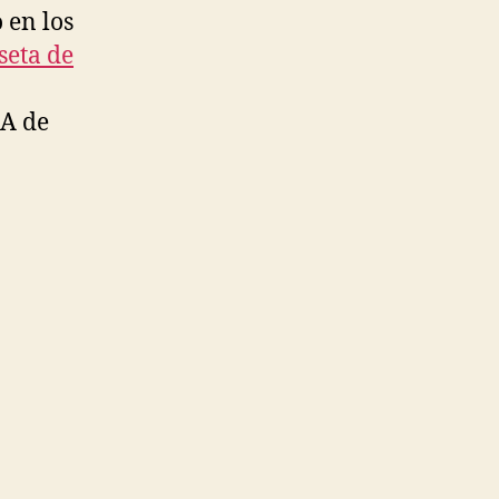
 en los
seta de
AA de