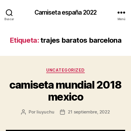
Camiseta españa 2022
Buscar
Menú
Etiqueta:
trajes baratos barcelona
Categorías
UNCATEGORIZED
camiseta mundial 2018
mexico
Por
liuyuchu
21 septiembre, 2022
Autor
Fecha
de
de
la
la