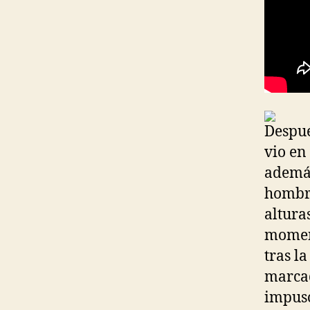
Despué
vio en
además
hombre
altura
moment
tras l
marcad
impuso