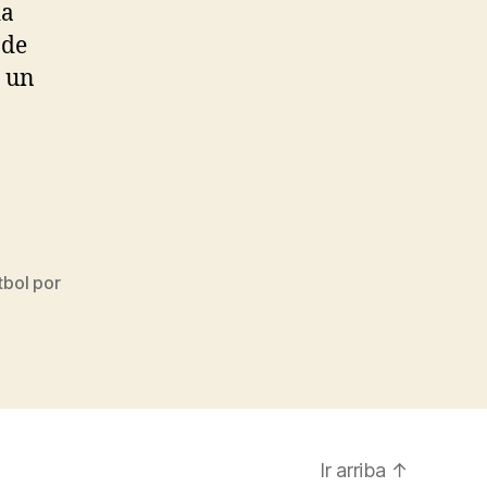
da
 de
s un
tbol por
Ir arriba
↑