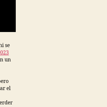
hi se
2023
on un
pero
ar el
Werder