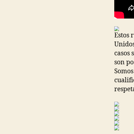
Estos 
Unidos
casos 
son po
Somos 
cualif
respet