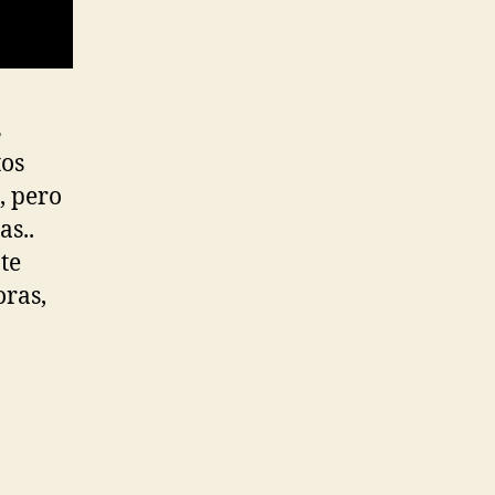
s
tos
, pero
as..
te
oras,