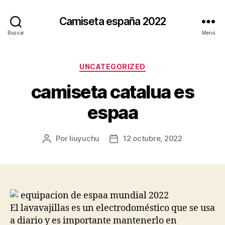
Camiseta españa 2022
Buscar
Menú
Categorías
UNCATEGORIZED
camiseta catalua es
espaa
Por
liuyuchu
12 octubre, 2022
Autor
Fecha
de
de
la
la
entrada
entrada
El lavavajillas es un electrodoméstico que se usa
a diario y es importante mantenerlo en