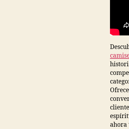
Descub
camise
histor
compet
catego
Ofrece
conven
cliente
espíri
ahora 