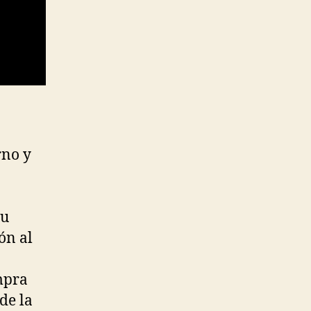
a
rno y
tu
ón al
ompra
de la