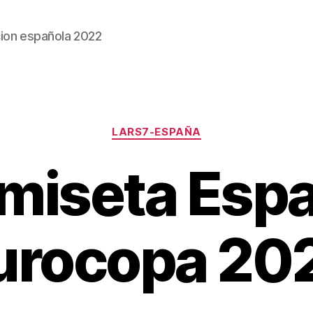
ion española 2022
Categorías
LARS7-ESPAÑA
miseta Esp
urocopa 20