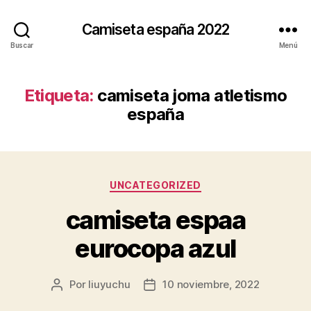
Camiseta españa 2022
Buscar
Menú
Etiqueta:
camiseta joma atletismo
españa
Categorías
UNCATEGORIZED
camiseta espaa
eurocopa azul
Por
liuyuchu
10 noviembre, 2022
Autor
Fecha
de
de