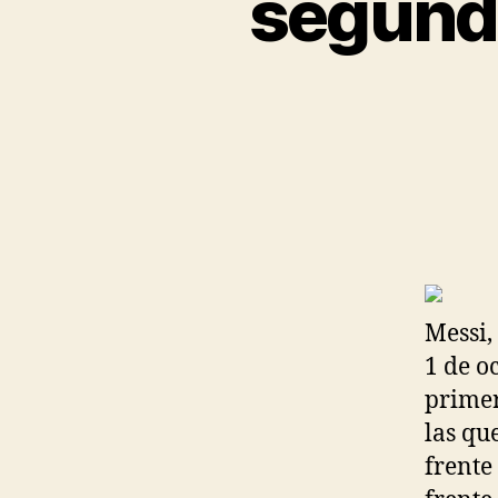
segunda
Messi,
1 de o
primer
las qu
frente