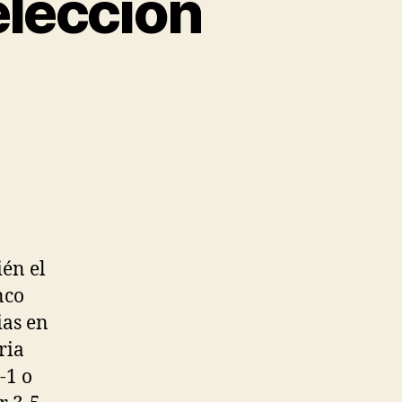
eleccion
ién el
nco
ias en
ria
-1 o