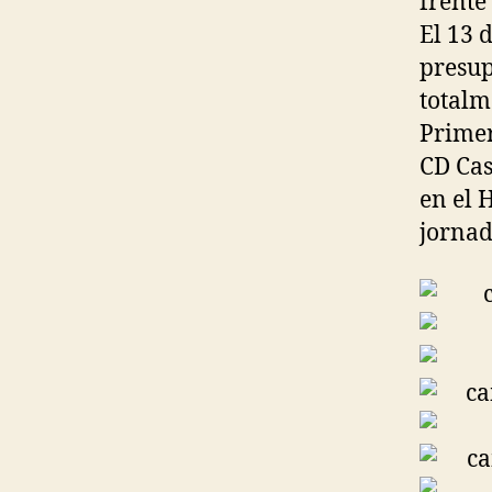
frente
El 13 
presup
totalm
Primer
CD Cas
en el 
jornad