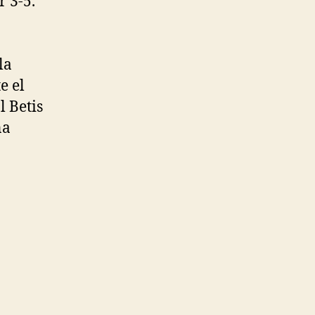
r 3-5.
la
e el
l Betis
na