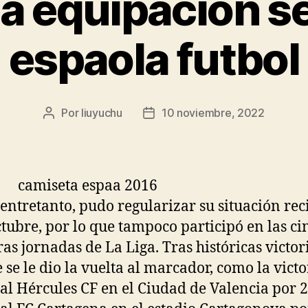
 equipacion s
espaola futbol
Por
liuyuchu
10 noviembre, 2022
Autor
Fecha
de
de
la
la
entrada
entrada
 entretanto, pudo regularizar su situación rec
ctubre, por lo que tampoco participó en las ci
as jornadas de La Liga. Tras históricas victor
e se le dio la vuelta al marcador, como la victo
 al Hércules CF en el Ciudad de Valencia por 2