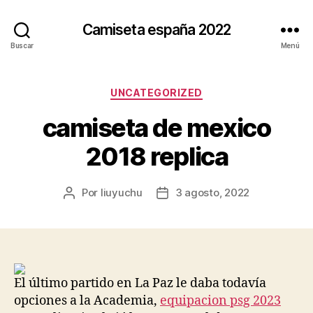
Camiseta españa 2022
Buscar
Menú
Categorías
UNCATEGORIZED
camiseta de mexico
2018 replica
Por
liuyuchu
3 agosto, 2022
Autor
Fecha
de
de
la
la
entrada
entrada
El último partido en La Paz le daba todavía
opciones a la Academia,
equipacion psg 2023