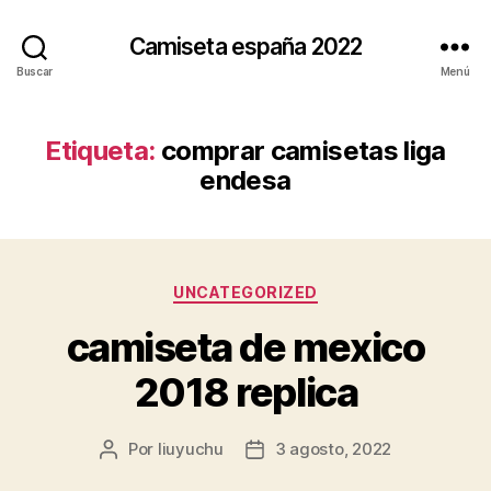
Camiseta españa 2022
Buscar
Menú
Etiqueta:
comprar camisetas liga
endesa
Categorías
UNCATEGORIZED
camiseta de mexico
2018 replica
Por
liuyuchu
3 agosto, 2022
Autor
Fecha
de
de