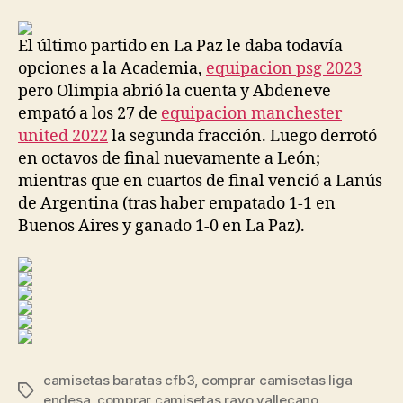
la
la
entrada
entrada
El último partido en La Paz le daba todavía
opciones a la Academia,
equipacion psg 2023
pero Olimpia abrió la cuenta y Abdeneve
empató a los 27 de
equipacion manchester
united 2022
la segunda fracción. Luego derrotó
en octavos de final nuevamente a León;
mientras que en cuartos de final venció a Lanús
de Argentina (tras haber empatado 1-1 en
Buenos Aires y ganado 1-0 en La Paz).
camisetas baratas cfb3
,
comprar camisetas liga
Etiquetas
endesa
,
comprar camisetas rayo vallecano