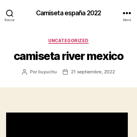
Camiseta españa 2022
Buscar
Menú
Categorías
UNCATEGORIZED
camiseta river mexico
Por
liuyuchu
21 septiembre, 2022
Autor
Fecha
de
de
la
la
entrada
entrada