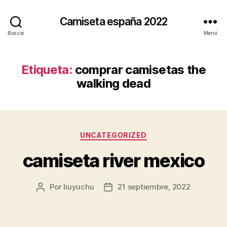
Camiseta españa 2022
Buscar
Menú
Etiqueta:
comprar camisetas the
walking dead
Categorías
UNCATEGORIZED
camiseta river mexico
Por
liuyuchu
21 septiembre, 2022
Autor
Fecha
de
de
la
la
entrada
entrada