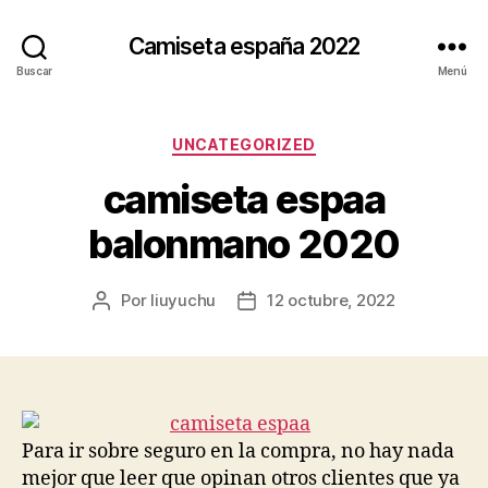
Camiseta españa 2022
Buscar
Menú
Categorías
UNCATEGORIZED
camiseta espaa
balonmano 2020
Por
liuyuchu
12 octubre, 2022
Autor
Fecha
de
de
la
la
entrada
entrada
Para ir sobre seguro en la compra, no hay nada
mejor que leer que opinan otros clientes que ya