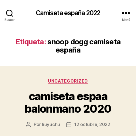
Camiseta españa 2022
Buscar
Menú
Etiqueta:
snoop dogg camiseta
españa
Categorías
UNCATEGORIZED
camiseta espaa
balonmano 2020
Por
liuyuchu
12 octubre, 2022
Autor
Fecha
de
de