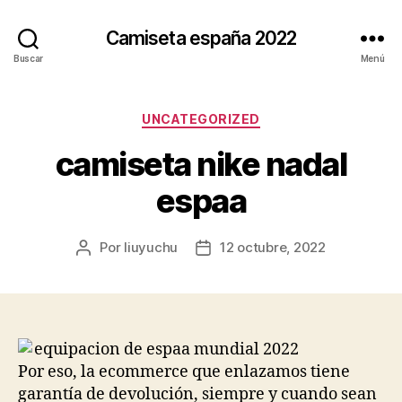
Camiseta españa 2022
Buscar
Menú
Categorías
UNCATEGORIZED
camiseta nike nadal
espaa
Por
liuyuchu
12 octubre, 2022
Autor
Fecha
de
de
la
la
entrada
entrada
Por eso, la ecommerce que enlazamos tiene
garantía de devolución, siempre y cuando sean