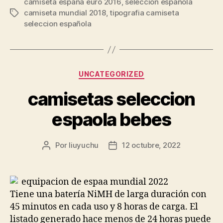
camiseta españa euro 2016
,
seleccion española
camiseta mundial 2018
,
tipografia camiseta
Etiquetas
seleccion española
Categorías
UNCATEGORIZED
camisetas seleccion
espaola bebes
Por
liuyuchu
12 octubre, 2022
Autor
Fecha
de
de
la
la
entrada
entrada
Tiene una batería NiMH de larga duración con
45 minutos en cada uso y 8 horas de carga. El
listado generado hace menos de 24 horas puede