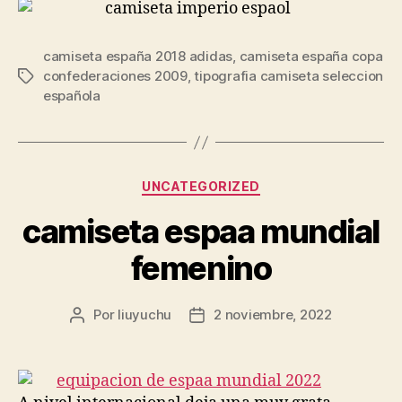
camiseta españa 2018 adidas
,
camiseta españa copa
confederaciones 2009
,
tipografia camiseta seleccion
Etiquetas
española
Categorías
UNCATEGORIZED
camiseta espaa mundial
femenino
Por
liuyuchu
2 noviembre, 2022
Autor
Fecha
de
de
la
la
entrada
entrada