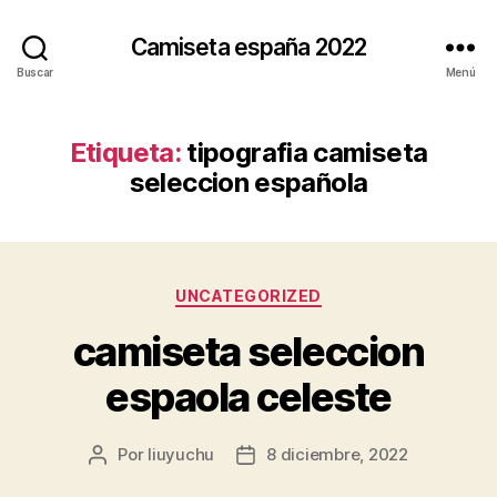
Camiseta españa 2022
Buscar
Menú
Etiqueta:
tipografia camiseta
seleccion española
Categorías
UNCATEGORIZED
camiseta seleccion
espaola celeste
Por
liuyuchu
8 diciembre, 2022
Autor
Fecha
de
de