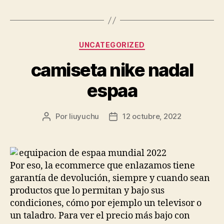
Categorías
UNCATEGORIZED
camiseta nike nadal
espaa
Por
liuyuchu
12 octubre, 2022
Autor
Fecha
de
de
la
la
entrada
entrada
Por eso, la ecommerce que enlazamos tiene
garantía de devolución, siempre y cuando sean
productos que lo permitan y bajo sus
condiciones, cómo por ejemplo un televisor o
un taladro. Para ver el precio más bajo con