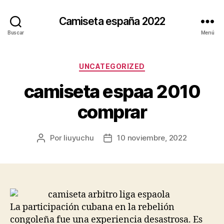
Camiseta españa 2022
Buscar
Menú
Categorías
UNCATEGORIZED
camiseta espaa 2010
comprar
Por
liuyuchu
10 noviembre, 2022
Autor
Fecha
de
de
la
la
entrada
entrada
La participación cubana en la rebelión
congoleña fue una experiencia desastrosa. Es