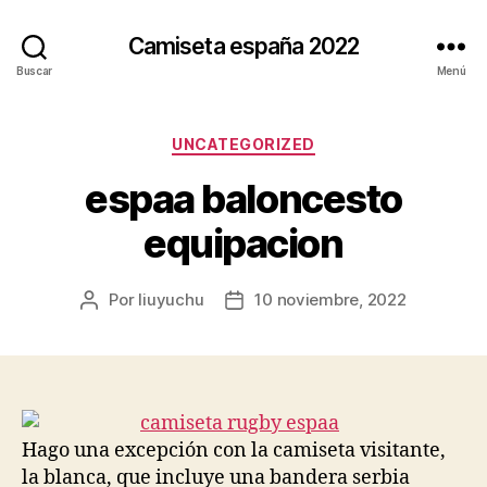
Camiseta españa 2022
Buscar
Menú
Categorías
UNCATEGORIZED
espaa baloncesto
equipacion
Por
liuyuchu
10 noviembre, 2022
Autor
Fecha
de
de
la
la
entrada
entrada
Hago una excepción con la camiseta visitante,
la blanca, que incluye una bandera serbia