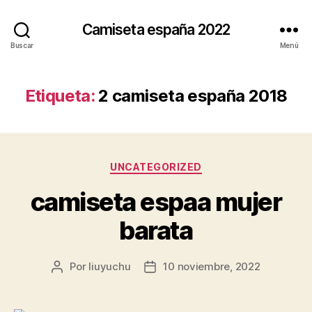
Camiseta españa 2022
Buscar
Menú
Etiqueta:
2 camiseta españa 2018
Categorías
UNCATEGORIZED
camiseta espaa mujer
barata
Por
liuyuchu
10 noviembre, 2022
Autor
Fecha
de
de
la
la